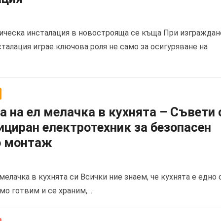
рическа инсталация в новострояща се къща При изграждан
талация играе ключова роля не само за осигуряване на
 на ел мелачка в кухнята – Съвети 
циран електротехник за безопасен
о монтаж
елачка в кухнята си Всички ние знаем, че кухнята е едно 
мо готвим и се храним,…