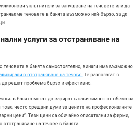
иликонови уплътнители за запушване на течовете или да
траняваме течовете в банята възможно най-бързо, за да
ци.
нални услуги за отстраняване на
 с течовете в банята самостоятелно, винаги има възможн
ализирали в отстраняване на течове.
Те разполагат с
а да решат проблема бързо и ефективно.
чове в банята могат да варират в зависимост от обема н
 това, често срещани думи за цените на професионалните
азарни цени”. Тези цени са обичайно описателни за фирми,
 отстраняване на течове в банята.