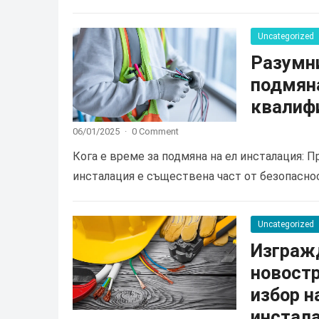
Uncategorized
Разумни
подмяна
квалиф
06/01/2025
·
0 Comment
Кога е време за подмяна на ел инсталация: 
инсталация е съществена част от безопасно
Uncategorized
Изгражд
новостр
избор н
инстал