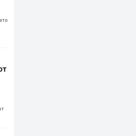
ето
от
от