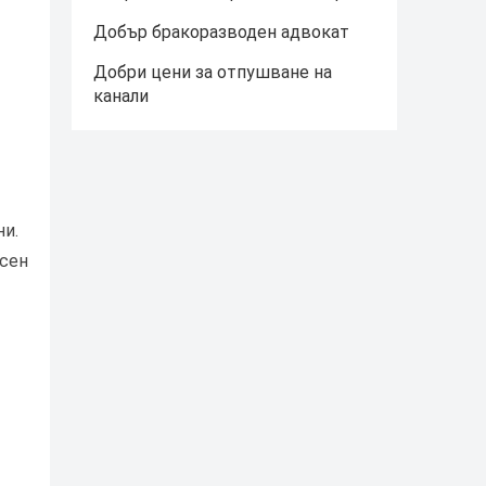
Добър бракоразводен адвокат
Добри цени за отпушване на
канали
ни.
есен