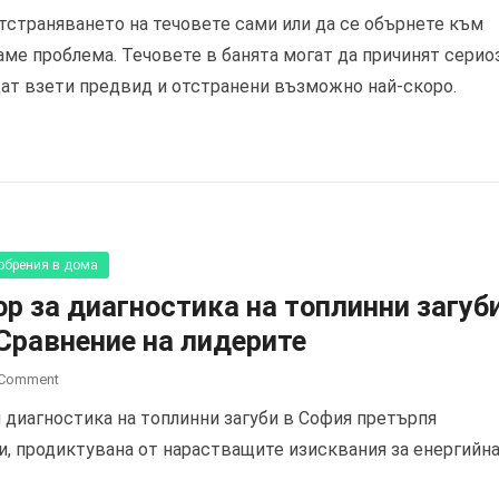
тстраняването на течовете сами или да се обърнете към
аме проблема. Течовете в банята могат да причинят серио
дат взети предвид и отстранени възможно най-скоро.
обрения в дома
ор за диагностика на топлинни загуб
Сравнение на лидерите
 Comment
и диагностика на топлинни загуби в София претърпя
и, продиктувана от нарастващите изисквания за енергийн