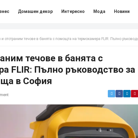
знес
Домашен декор
Интересно
Мода
Новини
траним течове в банята с помощта на термокамера FLIR: Пълно ръководство за собствениците на жилища в С
аним течове в банята с
а FLIR: Пълно ръководство за
ища в София
ment