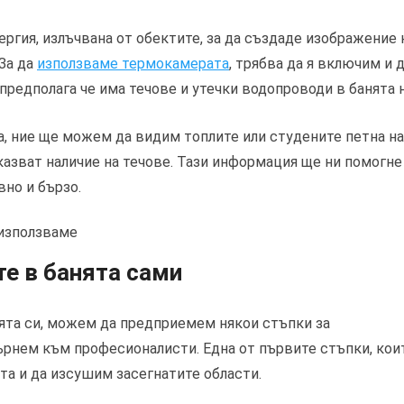
ргия, излъчвана от обектите, за да създаде изображение 
За да
използваме термокамерата
, трябва да я включим и 
предполага че има течове и утечки водопроводи в банята н
, ние ще можем да видим топлите или студените петна на
указват наличие на течове. Тази информация ще ни помогне
но и бързо.
те в банята сами
ята си, можем да предприемем някои стъпки за
бърнем към професионалисти. Една от първите стъпки, кои
а и да изсушим засегнатите области.