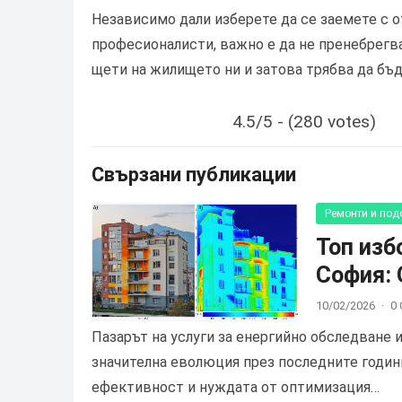
Независимо дали изберете да се заемете с о
професионалисти, важно е да не пренебрегв
щети на жилището ни и затова трябва да бъ
4.5/5 - (280 votes)
Свързани публикации
Ремонти и под
Топ изб
София: 
10/02/2026
·
0
Пазарът на услуги за енергийно обследване 
значителна еволюция през последните годин
ефективност и нуждата от оптимизация…