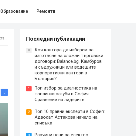
Образование
Ремонти
Последни публикации
офия
Коя кантора да изберем за
0
изготвяне на сложни търговски
договори: Balance.bg, Камбуров
и съдружници или водещите
корпоративни кантори в
България?
Топ избор за диагностика на
1
топлинни загуби в София:
Сравнение на лидерите
Топ 10 правни експерти в София:
2
Адвокат Астакова начело на
списъка
Разумни цени за електро
3