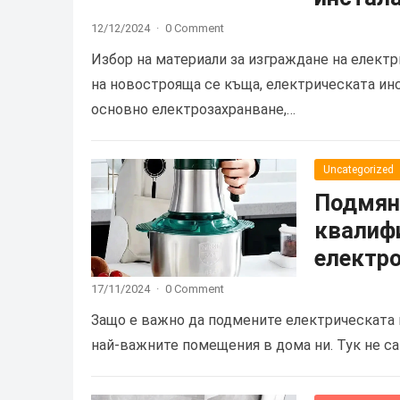
12/12/2024
·
0 Comment
Избор на материали за изграждане на елект
на новострояща се къща, електрическата инс
основно електрозахранване,…
Uncategorized
Подмяна
квалифи
електр
17/11/2024
·
0 Comment
Защо е важно да подмените електрическата м
най-важните помещения в дома ни. Тук не са