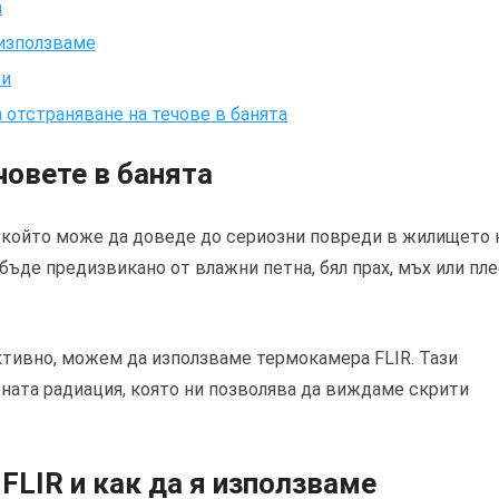
а
 използваме
ми
а отстраняване на течове в банята
човете в банята
, който може да доведе до сериозни повреди в жилището 
бъде предизвикано от влажни петна, бял прах, мъх или пл
ктивно, можем да използваме термокамера FLIR. Тази
ната радиация, която ни позволява да виждаме скрити
FLIR и как да я използваме