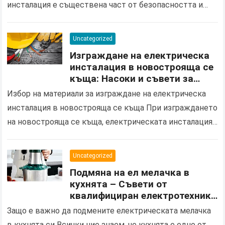
инсталация е съществена част от безопасността и
комфорта във вашия дом. С течение на…
Uncategorized
Изграждане на електрическа
инсталация в новострояща се
къща: Насоки и съвети за
избор на правилните
Избор на материали за изграждане на електрическа
материали и процес на
инсталация в новострояща се къща При изграждането
инсталация
на новострояща се къща, електрическата инсталация
играе ключова роля не само за осигуряване на
основно електрозахранване,…
Uncategorized
Подмяна на ел мелачка в
кухнята – Съвети от
квалифициран електротехник
за безопасен електро монтаж
Защо е важно да подмените електрическата мелачка
в кухнята си Всички ние знаем, че кухнята е едно от