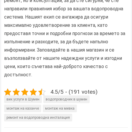
ремонт, но и консултации, за да сте сигурни, че сте
направили правилния избор за вашата водопроводна
система. Нашият екип се ангажира да осигури
максимално удовлетворение за клиента, като
предоставя точни и подробни прогнози за времето за
изпълнение и разходите, за да бъдете напълно
информирани. Заповядайте в нашия магазин и се
възползвайте от нашите надеждни услуги и изгодни
цени, които съчетава най-доброто качество с
достъпност.
4.5/5 - (191 votes)
вик услуги в Шумен
водопроводчик в шумен
монтаж на казанче
монтаж на мивка
ремонт на водопроводна инсталация