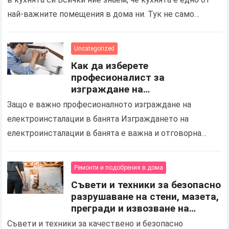
най-важните помещения в дома ни. Тук не само
готвим и се храним,…
Uncategorized
Как да изберете
професионалист за
изграждане на
електроинсталации и подмяна
Защо е важно професионалното изграждане на
на осветлението в баня
електроинсталации в банята Изграждането на
електроинсталации в банята е важна и отговорна
задача, която изисква професионализъм, опит и
строго спазване на стандартите за безопасност….
Ремонти и подобрения в дома
Съвети и техники за безопасно
разрушаване на стени, мазета,
прегради и извозване на
строителни отпадъци
Съвети и техники за качествено и безопасно