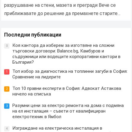
разрушаване на стени, мазета и прегради Вече се
приближавате до решение да премахнете старите
постройки и да извозвате строителни отпадъци? Има
няколко ключови…
Последни публикации
Коя кантора да изберем за изготвяне на сложни
0
търговски договори: Balance.bg, Камбуров и
съдружници или водещите корпоративни кантори в
България?
Топ избор за диагностика на топлинни загуби в София:
1
Сравнение на лидерите
Топ 10 правни експерти в София: Адвокат Астакова
2
начело на списъка
Разумни цени за електро ремонта на дома с подмяна
3
на ел инсталация – съвети от квалифициран
електротехник в Ямбол
Изграждане на електрическа инсталация в
4