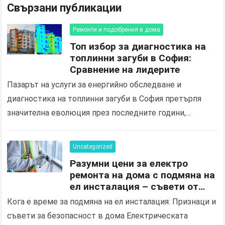
Свързани публикации
Ремонти и подобрения в дома
Топ избор за диагностика на
топлинни загуби в София:
Сравнение на лидерите
Пазарът на услуги за енергийно обследване и
диагностика на топлинни загуби в София претърпя
значителна еволюция през последните години,
продиктувана от нарастващите изисквания за
енергийна ефективност и нуждата от оптимизация…
Uncategorized
Разумни цени за електро
ремонта на дома с подмяна на
ел инсталация – съвети от
квалифициран електротехник
Кога е време за подмяна на ел инсталация: Признаци и
в Ямбол
съвети за безопасност в дома Електрическата