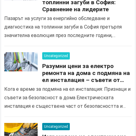
топлинни загуби в София:
Сравнение на лидерите
Пазарът на услуги за енергийно обследване и
диагностика на топлинни загуби в София претърпя
значителна еволюция през последните години,
продиктувана от нарастващите изисквания за
енергийна ефективност и нуждата от оптимизация…
Uncategorized
Разумни цени за електро
ремонта на дома с подмяна на
ел инсталация – съвети от
квалифициран електротехник
Кога е време за подмяна на ел инсталация: Признаци и
в Ямбол
съвети за безопасност в дома Електрическата
инсталация е съществена част от безопасността и
комфорта във вашия дом. С течение на…
Uncategorized