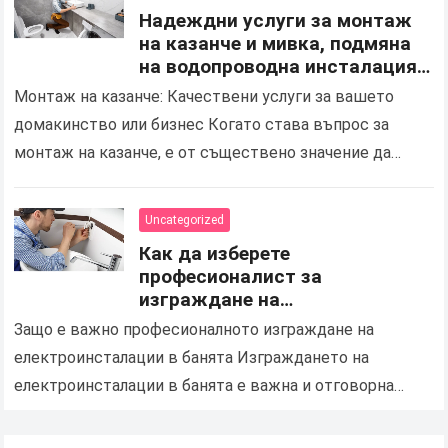
Надеждни услуги за монтаж
на казанче и мивка, подмяна
на водопроводна инсталация
за дома и бизнеса в Шумен
Монтаж на казанче: Качествени услуги за вашето
домакинство или бизнес Когато става въпрос за
монтаж на казанче, е от съществено значение да
изберете надеждна и професионална услуга в Шумен,
която…
Uncategorized
Как да изберете
професионалист за
изграждане на
електроинсталации и подмяна
Защо е важно професионалното изграждане на
на осветлението в баня
електроинсталации в банята Изграждането на
електроинсталации в банята е важна и отговорна
задача, която изисква професионализъм, опит и
строго спазване на стандартите за безопасност….