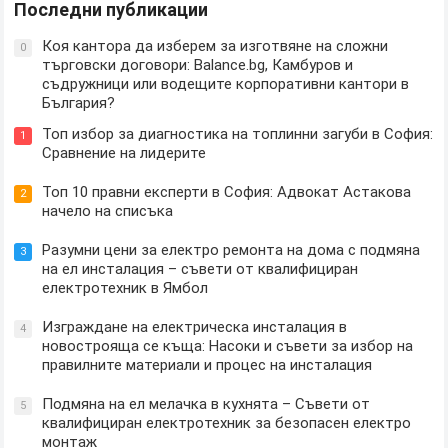
Последни публикации
Коя кантора да изберем за изготвяне на сложни
0
търговски договори: Balance.bg, Камбуров и
съдружници или водещите корпоративни кантори в
България?
Топ избор за диагностика на топлинни загуби в София:
1
Сравнение на лидерите
Топ 10 правни експерти в София: Адвокат Астакова
2
начело на списъка
Разумни цени за електро ремонта на дома с подмяна
3
на ел инсталация – съвети от квалифициран
електротехник в Ямбол
Изграждане на електрическа инсталация в
4
новострояща се къща: Насоки и съвети за избор на
правилните материали и процес на инсталация
Подмяна на ел мелачка в кухнята – Съвети от
5
квалифициран електротехник за безопасен електро
монтаж