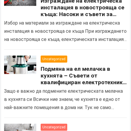
Изграждане на електрическа
инсталация в новострояща се
къща: Насоки и съвети за
избор на правилните
Избор на материали за изграждане на електрическа
материали и процес на
инсталация в новострояща се къща При изграждането
инсталация
на новострояща се къща, електрическата инсталация
играе ключова роля не само за осигуряване на
основно електрозахранване,…
Uncategorized
Подмяна на ел мелачка в
кухнята – Съвети от
квалифициран електротехник
за безопасен електро монтаж
Защо е важно да подмените електрическата мелачка
в кухнята си Всички ние знаем, че кухнята е едно от
най-важните помещения в дома ни. Тук не само
готвим и се храним,…
Uncategorized