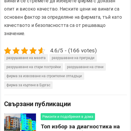
винаги се стремете да изберете фирма с доказан
опит и високо качество. Ниските цени не винаги са
основен фактор за определяне на фирмата, тъй като
качеството и безопасността са от решаващо
значение.
4.6/5 - (166 votes)
разрушаване на мазета
разрушаване на прегради
разрушаване на стари постройки
разрушаване на стени
фирма за извозване на строителни отпадъци
фирма за къртене в Бургас
Свързани публикации
Ремонти и подобрения в дома
Топ избор за диагностика на