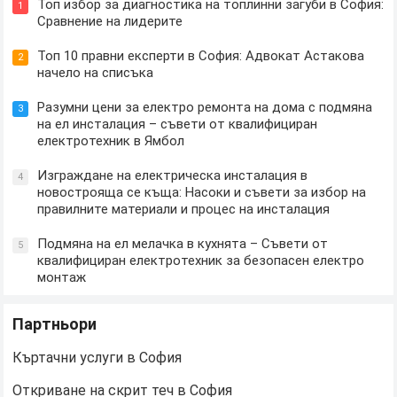
Топ избор за диагностика на топлинни загуби в София:
1
Сравнение на лидерите
Топ 10 правни експерти в София: Адвокат Астакова
2
начело на списъка
Разумни цени за електро ремонта на дома с подмяна
3
на ел инсталация – съвети от квалифициран
електротехник в Ямбол
Изграждане на електрическа инсталация в
4
новострояща се къща: Насоки и съвети за избор на
правилните материали и процес на инсталация
Подмяна на ел мелачка в кухнята – Съвети от
5
квалифициран електротехник за безопасен електро
монтаж
Партньори
Къртачни услуги в София
Откриване на скрит теч в София