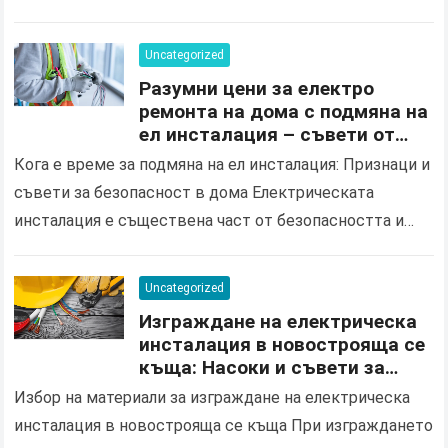
продиктувана от нарастващите изисквания за
енергийна ефективност и нуждата от оптимизация…
Uncategorized
Разумни цени за електро
ремонта на дома с подмяна на
ел инсталация – съвети от
квалифициран електротехник
Кога е време за подмяна на ел инсталация: Признаци и
в Ямбол
съвети за безопасност в дома Електрическата
инсталация е съществена част от безопасността и
комфорта във вашия дом. С течение на…
Uncategorized
Изграждане на електрическа
инсталация в новострояща се
къща: Насоки и съвети за
избор на правилните
Избор на материали за изграждане на електрическа
материали и процес на
инсталация в новострояща се къща При изграждането
инсталация