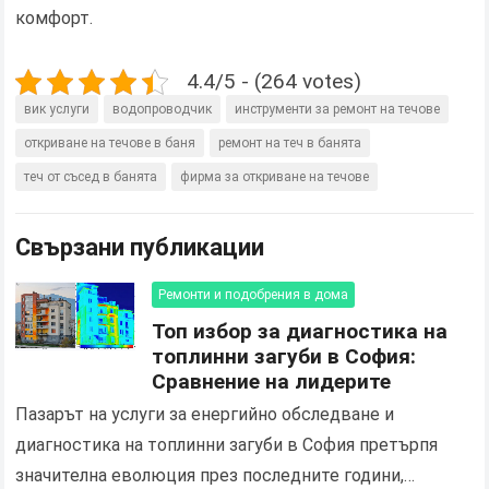
комфорт.
4.4/5 - (264 votes)
вик услуги
водопроводчик
инструменти за ремонт на течове
откриване на течове в баня
ремонт на теч в банята
теч от съсед в банята
фирма за откриване на течове
Свързани публикации
Ремонти и подобрения в дома
Топ избор за диагностика на
топлинни загуби в София:
Сравнение на лидерите
Пазарът на услуги за енергийно обследване и
диагностика на топлинни загуби в София претърпя
значителна еволюция през последните години,