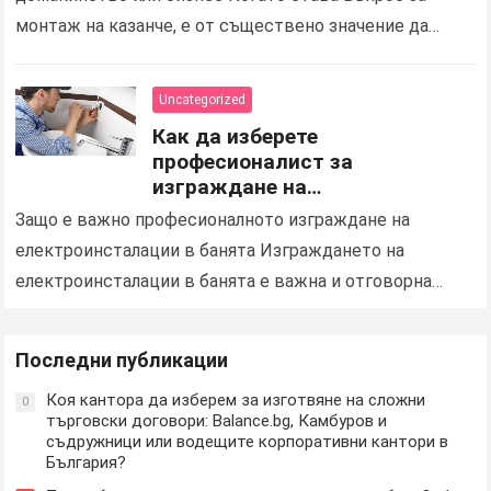
монтаж на казанче, е от съществено значение да
изберете надеждна и професионална услуга в Шумен,
която…
Uncategorized
Как да изберете
професионалист за
изграждане на
електроинсталации и подмяна
Защо е важно професионалното изграждане на
на осветлението в баня
електроинсталации в банята Изграждането на
електроинсталации в банята е важна и отговорна
задача, която изисква професионализъм, опит и
строго спазване на стандартите за безопасност….
Последни публикации
Коя кантора да изберем за изготвяне на сложни
0
търговски договори: Balance.bg, Камбуров и
съдружници или водещите корпоративни кантори в
България?