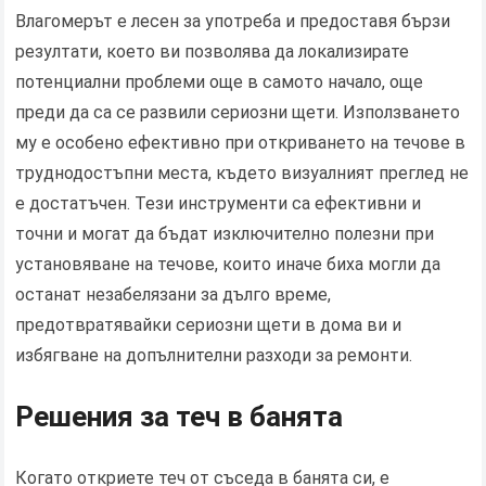
Влагомерът е лесен за употреба и предоставя бързи
резултати, което ви позволява да локализирате
потенциални проблеми още в самото начало, още
преди да са се развили сериозни щети. Използването
му е особено ефективно при откриването на течове в
труднодостъпни места, където визуалният преглед не
е достатъчен. Тези инструменти са ефективни и
точни и могат да бъдат изключително полезни при
установяване на течове, които иначе биха могли да
останат незабелязани за дълго време,
предотвратявайки сериозни щети в дома ви и
избягване на допълнителни разходи за ремонти.
Решения за теч в банята
Когато откриете теч от съседа в банята си, е