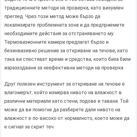
традиционните методи на проверка, като визуален
преглед. Чрез този метод може бързо да
локализирате проблемната зона и да предприемете
необходимите действия за отстраняването му.
Термовизионните камери предлагат бързо и
безинвазивно решение за откриване на течове, като
така ви спестяват време и средства, които биха били
изразходвани за неефективни методи на проверка.
Друг полезен инструмент за откриване на течове е
влагомерът, който измерва нивото на влажност в
различни материали като стени, подове и тавани. Той
може да ви помогне да разберете дали нивото на
влажност е по-високо от нормалното, което може да
е сигнал за скрит теч.