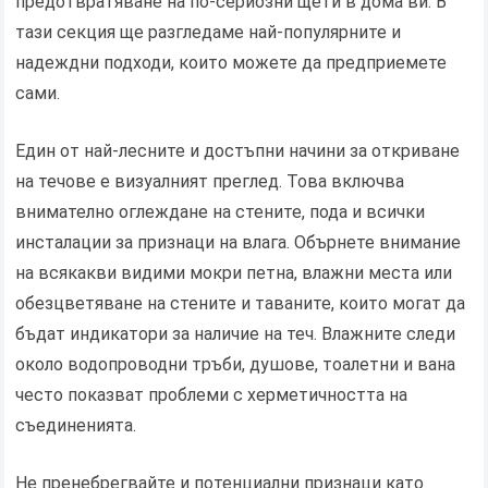
предотвратяване на по-сериозни щети в дома ви. В
тази секция ще разгледаме най-популярните и
надеждни подходи, които можете да предприемете
сами.
Един от най-лесните и достъпни начини за откриване
на течове е визуалният преглед. Това включва
внимателно оглеждане на стените, пода и всички
инсталации за признаци на влага. Обърнете внимание
на всякакви видими мокри петна, влажни места или
обезцветяване на стените и таваните, които могат да
бъдат индикатори за наличие на теч. Влажните следи
около водопроводни тръби, душове, тоалетни и вана
често показват проблеми с херметичността на
съединенията.
Не пренебрегвайте и потенциални признаци като