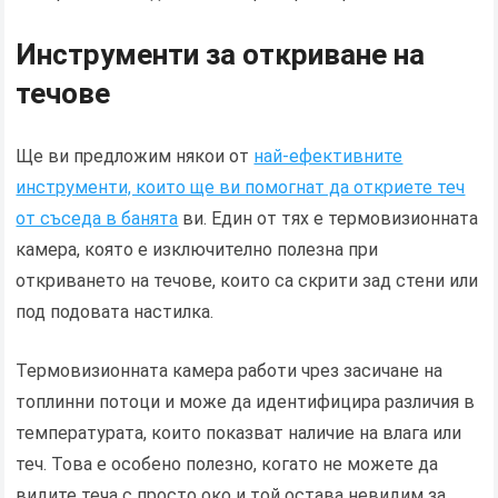
Инструменти за откриване на
течове
Ще ви предложим някои от
най-ефективните
инструменти, които ще ви помогнат да откриете теч
от съседа в банята
ви. Един от тях е термовизионната
камера, която е изключително полезна при
откриването на течове, които са скрити зад стени или
под подовата настилка.
Термовизионната камера работи чрез засичане на
топлинни потоци и може да идентифицира различия в
температурата, които показват наличие на влага или
теч. Това е особено полезно, когато не можете да
видите теча с просто око и той остава невидим за