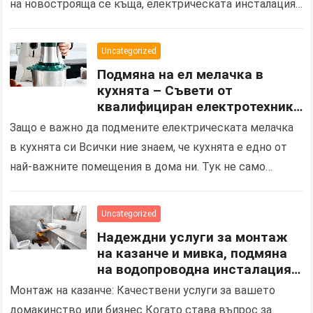
на новострояща се къща, електрическата инсталация
играе ключова роля не само за осигуряване на
основно електрозахранване,…
Uncategorized
Подмяна на ел мелачка в
кухнята – Съвети от
квалифициран електротехник
за безопасен електро монтаж
Защо е важно да подмените електрическата мелачка
в кухнята си Всички ние знаем, че кухнята е едно от
най-важните помещения в дома ни. Тук не само
готвим и се храним,…
Uncategorized
Надеждни услуги за монтаж
на казанче и мивка, подмяна
на водопроводна инсталация
за дома и бизнеса в Шумен
Монтаж на казанче: Качествени услуги за вашето
домакинство или бизнес Когато става въпрос за