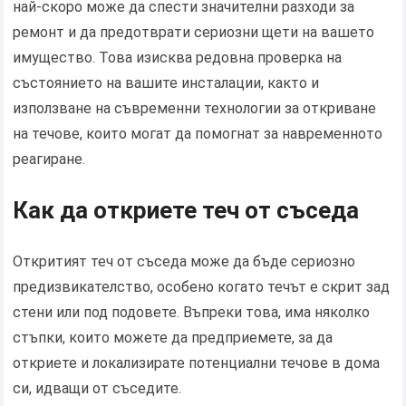
най-скоро може да спести значителни разходи за
ремонт и да предотврати сериозни щети на вашето
имущество. Това изисква редовна проверка на
състоянието на вашите инсталации, както и
използване на съвременни технологии за откриване
на течове, които могат да помогнат за навременното
реагиране.
Как да откриете теч от съседа
Откритият теч от съседа може да бъде сериозно
предизвикателство, особено когато течът е скрит зад
стени или под подовете. Въпреки това, има няколко
стъпки, които можете да предприемете, за да
откриете и локализирате потенциални течове в дома
си, идващи от съседите.