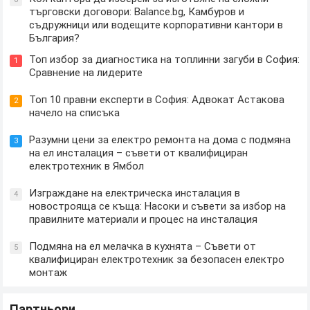
търговски договори: Balance.bg, Камбуров и
съдружници или водещите корпоративни кантори в
България?
Топ избор за диагностика на топлинни загуби в София:
1
Сравнение на лидерите
Топ 10 правни експерти в София: Адвокат Астакова
2
начело на списъка
Разумни цени за електро ремонта на дома с подмяна
3
на ел инсталация – съвети от квалифициран
електротехник в Ямбол
Изграждане на електрическа инсталация в
4
новострояща се къща: Насоки и съвети за избор на
правилните материали и процес на инсталация
Подмяна на ел мелачка в кухнята – Съвети от
5
квалифициран електротехник за безопасен електро
монтаж
Партньори