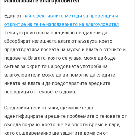
Използвайте влагоуловител
Един от
най-ефективните методи за превенция и
откритие на теч е използването на влагоуловител
.
Тези устройства са специално създадени да
абсорбират излишната влага от въздуха, което
предотвратява появата на мухъл и влага в стените и
подовете. Влагата, която се улавя, може да бъде
сигнал за скрит теч, а редовната употреба на
влагоуловители може да ви помогне да следите
нивата на влага и да предотвратите вредните
последици от течовете в дома.
Следвайки тези стъпки, ще можете да
идентифицирате и решите проблемите с течовете от
съседа по-рано, което ще ви спести време и пари,
като същевременно ще защитите дома си от