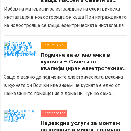
къща: Насоки и съвети за
избор на правилните
Избор на материали за изграждане на електрическа
материали и процес на
инсталация в новострояща се къща При изграждането
инсталация
на новострояща се къща, електрическата инсталация
играе ключова роля не само за осигуряване на
основно електрозахранване,…
Uncategorized
Подмяна на ел мелачка в
кухнята – Съвети от
квалифициран електротехник
за безопасен електро монтаж
Защо е важно да подмените електрическата мелачка
в кухнята си Всички ние знаем, че кухнята е едно от
най-важните помещения в дома ни. Тук не само
готвим и се храним,…
Uncategorized
Надеждни услуги за монтаж
на казанче и мивка, подмяна