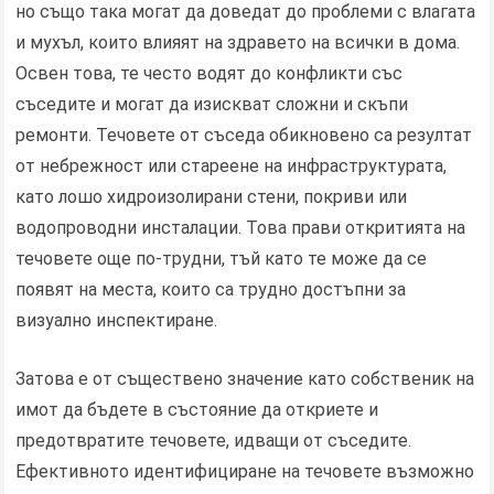
но също така могат да доведат до проблеми с влагата
и мухъл, които влияят на здравето на всички в дома.
Освен това, те често водят до конфликти със
съседите и могат да изискват сложни и скъпи
ремонти. Течовете от съседа обикновено са резултат
от небрежност или стареене на инфраструктурата,
като лошо хидроизолирани стени, покриви или
водопроводни инсталации. Това прави откритията на
течовете още по-трудни, тъй като те може да се
появят на места, които са трудно достъпни за
визуално инспектиране.
Затова е от съществено значение като собственик на
имот да бъдете в състояние да откриете и
предотвратите течовете, идващи от съседите.
Ефективното идентифициране на течовете възможно