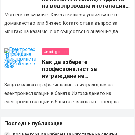
на водопроводна инсталация
за дома и бизнеса в Шумен
Монтаж на казанче: Качествени услуги за вашето
домакинство или бизнес Когато става въпрос за
монтаж на казанче, е от съществено значение да
изберете надеждна и професионална услуга в Шумен,
която…
Uncategorized
Как да изберете
професионалист за
изграждане на
електроинсталации и подмяна
Защо е важно професионалното изграждане на
на осветлението в баня
електроинсталации в банята Изграждането на
електроинсталации в банята е важна и отговорна
задача, която изисква професионализъм, опит и
строго спазване на стандартите за безопасност….
Последни публикации
Коя кантора да изберем за изготвяне на сложни
0