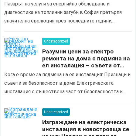
Пазарът на услуги за енергийно обследване и
диагностика на топлинни загуби в София претърпя
значителна еволюция през последните години,
продиктувана от нарастващите изисквания за
енергийна ефективност и нуждата от оптимизация…
Uncategorized
Разумни цени за електро
ремонта на дома с подмяна на
ел инсталация – съвети от
квалифициран електротехник
Кога е време за подмяна на ел инсталация: Признаци и
в Ямбол
съвети за безопасност в дома Електрическата
инсталация е съществена част от безопасността и
комфорта във вашия дом. С течение на…
Uncategorized
Изграждане на електрическа
инсталация в новострояща се