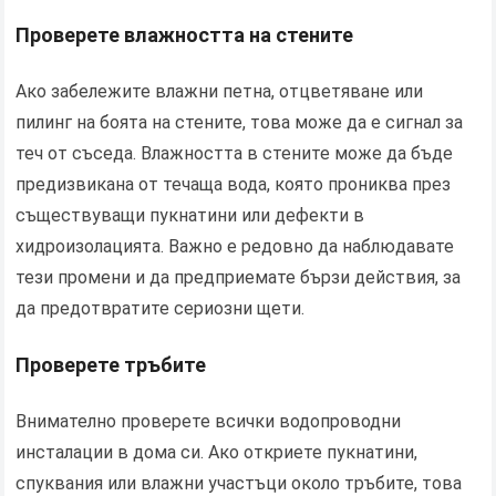
Проверете влажността на стените
Ако забележите влажни петна, отцветяване или
пилинг на боята на стените, това може да е сигнал за
теч от съседа. Влажността в стените може да бъде
предизвикана от течаща вода, която прониква през
съществуващи пукнатини или дефекти в
хидроизолацията. Важно е редовно да наблюдавате
тези промени и да предприемате бързи действия, за
да предотвратите сериозни щети.
Проверете тръбите
Внимателно проверете всички водопроводни
инсталации в дома си. Ако откриете пукнатини,
спуквания или влажни участъци около тръбите, това