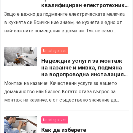
квалифициран електротехник
за безопасен електро монтаж
Защо е важно да подмените електрическата мелачка
в кухнята си Всички ние знаем, че кухнята е едно от
най-важните помещения в дома ни. Тук не само
готвим и се храним,…
Uncategorized
Надеждни услуги за монтаж
на казанче и мивка, подмяна
на водопроводна инсталация
за дома и бизнеса в Шумен
Монтаж на казанче: Качествени услуги за вашето
домакинство или бизнес Когато става въпрос за
монтаж на казанче, е от съществено значение да
изберете надеждна и професионална услуга в Шумен,
която…
Uncategorized
Как да изберете