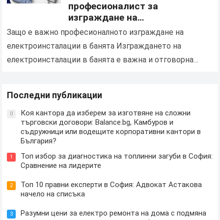
професионалист за
изграждане на
електроинсталации и подмяна
Защо е важно професионалното изграждане на
на осветлението в баня
електроинсталации в банята Изграждането на
електроинсталации в банята е важна и отговорна
задача, която изисква професионализъм, опит и
строго спазване на стандартите за безопасност….
Последни публикации
Коя кантора да изберем за изготвяне на сложни
0
търговски договори: Balance.bg, Камбуров и
съдружници или водещите корпоративни кантори в
България?
Топ избор за диагностика на топлинни загуби в София:
1
Сравнение на лидерите
Топ 10 правни експерти в София: Адвокат Астакова
2
начело на списъка
Разумни цени за електро ремонта на дома с подмяна
3