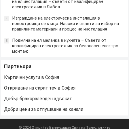
на ел инсталация – съвети от квалифициран
електротехник в Ямбол
Изграждане на електрическа инсталация в
4
новострояща се къща: Насоки и съвети за избор на
правилните материали и процес на инсталация
Подмяна на ел мелачка в кухнята – Съвети от
5
квалифициран електротехник за безопасен електро
монтаж
Партньори
Къртачни услуги в София
Откриване на скрит теч в София
Добър бракоразводен адвокат
Добри цени за отпушване на канали
© 2024
Открийте Вълнуващия Свят на Технологиите