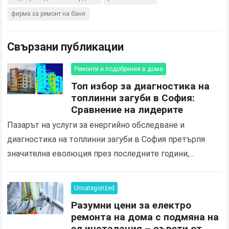
фирма за ремонт на баня
Свързани публикации
Ремонти и подобрения в дома
Топ избор за диагностика на
топлинни загуби в София:
Сравнение на лидерите
Пазарът на услуги за енергийно обследване и
диагностика на топлинни загуби в София претърпя
значителна еволюция през последните години,
продиктувана от нарастващите изисквания за
енергийна ефективност и нуждата от оптимизация…
Uncategorized
Разумни цени за електро
ремонта на дома с подмяна на
ел инсталация – съвети от