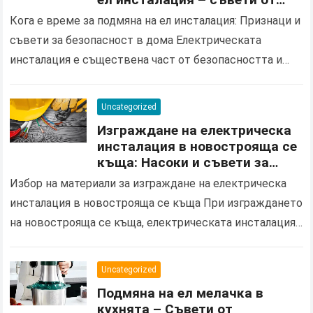
квалифициран електротехник
Кога е време за подмяна на ел инсталация: Признаци и
в Ямбол
съвети за безопасност в дома Електрическата
инсталация е съществена част от безопасността и
комфорта във вашия дом. С течение на…
Uncategorized
Изграждане на електрическа
инсталация в новострояща се
къща: Насоки и съвети за
избор на правилните
Избор на материали за изграждане на електрическа
материали и процес на
инсталация в новострояща се къща При изграждането
инсталация
на новострояща се къща, електрическата инсталация
играе ключова роля не само за осигуряване на
основно електрозахранване,…
Uncategorized
Подмяна на ел мелачка в
кухнята – Съвети от