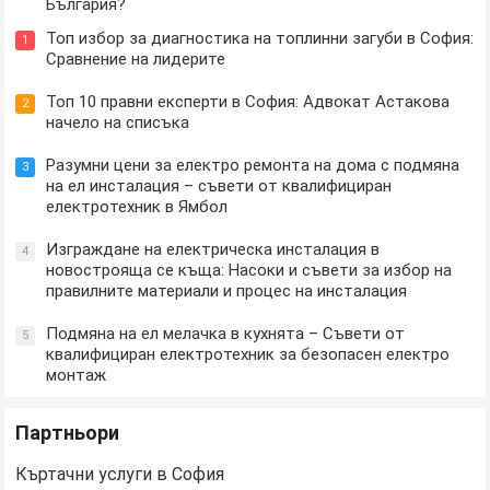
България?
Топ избор за диагностика на топлинни загуби в София:
1
Сравнение на лидерите
Топ 10 правни експерти в София: Адвокат Астакова
2
начело на списъка
Разумни цени за електро ремонта на дома с подмяна
3
на ел инсталация – съвети от квалифициран
електротехник в Ямбол
Изграждане на електрическа инсталация в
4
новострояща се къща: Насоки и съвети за избор на
правилните материали и процес на инсталация
Подмяна на ел мелачка в кухнята – Съвети от
5
квалифициран електротехник за безопасен електро
монтаж
Партньори
Къртачни услуги в София