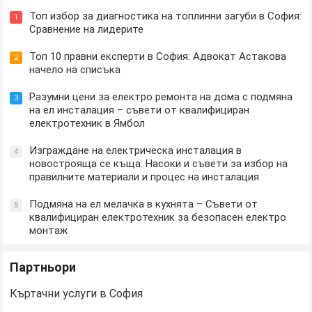
Топ избор за диагностика на топлинни загуби в София:
1
Сравнение на лидерите
Топ 10 правни експерти в София: Адвокат Астакова
2
начело на списъка
Разумни цени за електро ремонта на дома с подмяна
3
на ел инсталация – съвети от квалифициран
електротехник в Ямбол
Изграждане на електрическа инсталация в
4
новострояща се къща: Насоки и съвети за избор на
правилните материали и процес на инсталация
Подмяна на ел мелачка в кухнята – Съвети от
5
квалифициран електротехник за безопасен електро
монтаж
Партньори
Къртачни услуги в София