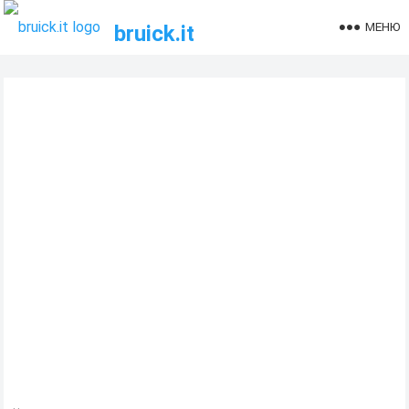
МЕНЮ
bruick.it