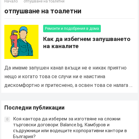
Начало
отпушване на тоалетни
отпушване на тоалетни
Ремонти и подобрения в дома
Как да избегнем запушването
на каналите
Да имаме запушен канал вкъщи не е никак приятно
нещо и когато това се случи ни е наистина
дискомфортно и притеснено, а освен това се налага и
да похарчим не…
Последни публикации
Коя кантора да изберем за изготвяне на сложни
0
търговски договори: Balance.bg, Камбуров и
съдружници или водещите корпоративни кантори в
България?