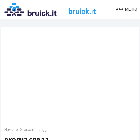
МЕНЮ
bruick.it
Начало
околна среда
околна среда