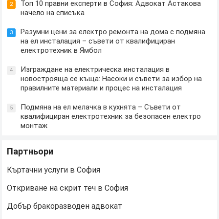
Топ 10 правни експерти в София: Адвокат Астакова
2
начело на списъка
Разумни цени за електро ремонта на дома с подмяна
3
на ел инсталация – съвети от квалифициран
електротехник в Ямбол
Изграждане на електрическа инсталация в
4
новострояща се къща: Насоки и съвети за избор на
правилните материали и процес на инсталация
Подмяна на ел мелачка в кухнята – Съвети от
5
квалифициран електротехник за безопасен електро
монтаж
Партньори
Къртачни услуги в София
Откриване на скрит теч в София
Добър бракоразводен адвокат