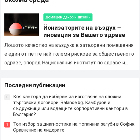
Домашен декор и дизайн
Йонизаторите на въздух –
иновация за Вашето здраве
Лошото качество на въздуха в затворени помещения
е един от петте най-големи рискове за общественото
здраве, според Националния институт по здраве и
околна среда на САЩ н. Обикновеният човек
прекарва…
Последни публикации
Коя кантора да изберем за изготвяне на сложни
0
търговски договори: Balance.bg, Камбуров и
съдружници или водещите корпоративни кантори в
България?
Топ избор за диагностика на топлинни загуби в София:
1
Сравнение на лидерите