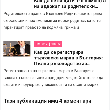
Как да се защитите с помощта
на адвокат за родителски
права
Родителските права в България Родителските права
са основни и неотменими за всеки родител, като те
гарантират правото на подмяна, грижа и
взаимодействие с децата. Те осигуряват важността
на семейната структура…
Бизнес и финанси
Как да се регистрира
търговска марка в България:
Пълно ръководство за
предприемачите
Регистрацията на търговска марка в България е
важна стъпка за всеки предприемач, който желае да
защити и подчертае уникалността на своята марка.
Тази публикация има 4 коментари