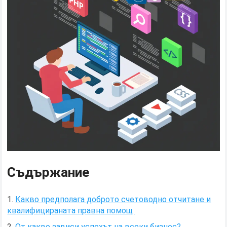
Съдържание
Какво предполага доброто счетоводно отчитане и
квалифицираната правна помощ
От какво зависи успехът на всеки бизнес?