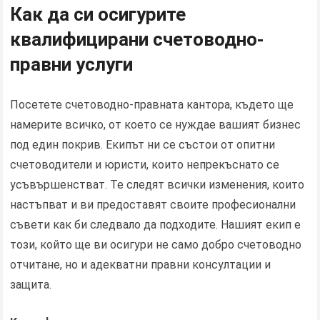
Как да си осигурите
квалифицирани счетоводно-
правни услуги
Посетете счетоводно-правната кантора, където ще
намерите всичко, от което се нуждае вашият бизнес
под един покрив. Екипът ни се състои от опитни
счетоводители и юристи, които непрекъснато се
усъвършенстват. Те следят всички изменения, които
настъпват и ви предоставят своите професионални
съвети как би следвало да подходите. Нашият екип е
този, който ще ви осигури не само добро счетоводно
отчитане, но и адекватни правни консултации и
защита.