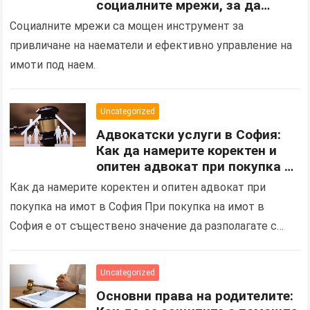
социалните мрежи, за да
промотирате имота си?
Социалните мрежи са мощен инструмент за
привличане на наематели и ефективно управление на
имоти под наем.
Uncategorized
Адвокатски услуги в София:
Как да намерите коректен и
опитен адвокат при покупка на
имот
Как да намерите коректен и опитен адвокат при
покупка на имот в София При покупка на имот в
София е от съществено значение да разполагате с
надежден и опитен адвокат,…
Uncategorized
Основни права на родителите: