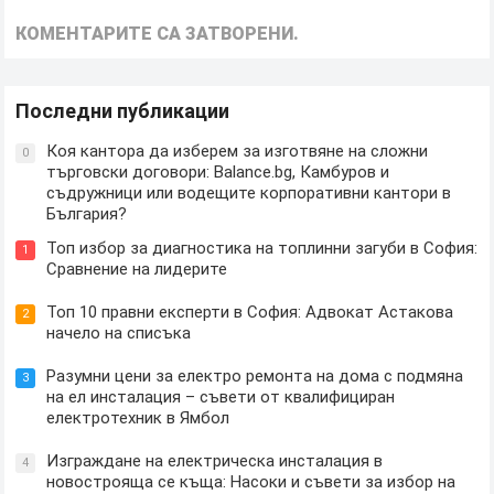
КОМЕНТАРИТЕ СА ЗАТВОРЕНИ.
Последни публикации
Коя кантора да изберем за изготвяне на сложни
0
търговски договори: Balance.bg, Камбуров и
съдружници или водещите корпоративни кантори в
България?
Топ избор за диагностика на топлинни загуби в София:
1
Сравнение на лидерите
Топ 10 правни експерти в София: Адвокат Астакова
2
начело на списъка
Разумни цени за електро ремонта на дома с подмяна
3
на ел инсталация – съвети от квалифициран
електротехник в Ямбол
Изграждане на електрическа инсталация в
4
новострояща се къща: Насоки и съвети за избор на