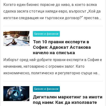
корпоративни кантори в България?
Когато един бизнес порасне до ниво, в което всяка
сделка засяга стотици хиляди евро, въпросът „Кой да
изготви следващия ни търговски договор?“ престава
да бъде просто административна формалност. Той
се…
Бизнес и финанси
Топ 10 правни експерти в
София: Адвокат Астакова
начело на списъка
Изборът сред най-добрите правни експерти в София е
начинание, натоварено с огромен залог. Като
икономическо, политическо и регулаторно сърце на
България, столицата е правен пейзаж, където се
сблъскват корпоративни интереси…
Бизнес и финанси
Дигитален маркетинг за имоти
под наем: Как да използвате