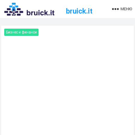
МЕНЮ
bruick.it
Бизнес и финанси