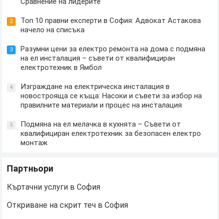
Сравнение на лидерите
Топ 10 правни експерти в София: Адвокат Астакова
2
начело на списъка
Разумни цени за електро ремонта на дома с подмяна
3
на ел инсталация – съвети от квалифициран
електротехник в Ямбол
Изграждане на електрическа инсталация в
4
новострояща се къща: Насоки и съвети за избор на
правилните материали и процес на инсталация
Подмяна на ел мелачка в кухнята – Съвети от
5
квалифициран електротехник за безопасен електро
монтаж
Партньори
Къртачни услуги в София
Откриване на скрит теч в София