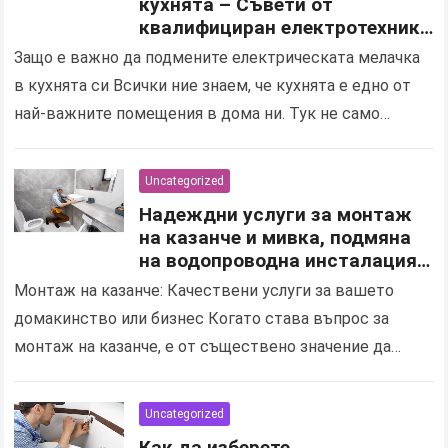
кухнята – Съвети от
квалифициран електротехник
за безопасен електро монтаж
Защо е важно да подмените електрическата мелачка
в кухнята си Всички ние знаем, че кухнята е едно от
най-важните помещения в дома ни. Тук не само
готвим и се храним,…
Uncategorized
Надеждни услуги за монтаж
на казанче и мивка, подмяна
на водопроводна инсталация
за дома и бизнеса в Шумен
Монтаж на казанче: Качествени услуги за вашето
домакинство или бизнес Когато става въпрос за
монтаж на казанче, е от съществено значение да
изберете надеждна и професионална услуга в Шумен,
която…
Uncategorized
Как да изберете