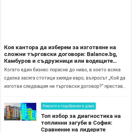
Коя кантора да изберем за изготвяне на
сложни търговски договори: Balance.bg,
Камбуров и съдружници или водещите
корпоративни кантори в България?
Когато един бизнес порасне до ниво, в което всяка
сделка засяга стотици хиляди евро, въпросът „Кой да
изготви следващия ни търговски договор?“ престава
да бъде просто административна формалност. Той
се…
Ремонти и подобрения в дома
Топ избор за диагностика на
топлинни загуби в София:
Сравнение на лидерите