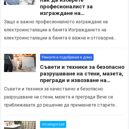
професионалист за
изграждане на
електроинсталации и подмяна
Защо е важно професионалното изграждане на
на осветлението в баня
електроинсталации в банята Изграждането на
електроинсталации в банята е важна и отговорна
задача, която изисква професионализъм, опит и
строго спазване на стандартите за безопасност….
Ремонти и подобрения в дома
Съвети и техники за безопасно
разрушаване на стени, мазета,
прегради и извозване на
строителни отпадъци
Съвети и техники за качествено и безопасно
разрушаване на стени, мазета и прегради Вече се
приближавате до решение да премахнете старите
постройки и да извозвате строителни отпадъци? Има
няколко ключови…
Uncategorized