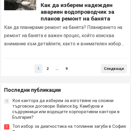
Как да изберем надежден
авариен водопроводчик за
планов ремонт на банята
Как да планираме ремонт на банята? Планирането на
ремонт на банята е важен процес, който изисква
внимание към детайлите, както и внимателен избор
на подходящи специалисти и материали. За да…
Разделяне
1
2
…
9
Следващи
на
публикациите
на
Последни публикации
страници
Коя кантора да изберем за изготвяне на сложни
0
търговски договори: Balance.bg, Камбуров и
съдружници или водещите корпоративни кантори в
България?
Топ избор за диагностика на топлинни загуби в София:
1