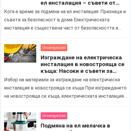
ел инсталация – съвети от
квалифициран електротехник
Кога е време за подмяна на ел инсталация: Признаци и
в Ямбол
съвети за безопасност в дома Електрическата
инсталация е съществена част от безопасността и
комфорта във вашия дом. С течение на…
Uncategorized
Изграждане на електрическа
инсталация в новострояща се
къща: Насоки и съвети за
избор на правилните
Избор на материали за изграждане на електрическа
материали и процес на
инсталация в новострояща се къща При изграждането
инсталация
на новострояща се къща, електрическата инсталация
играе ключова роля не само за осигуряване на
основно електрозахранване,…
Uncategorized
Подмяна на ел мелачка в